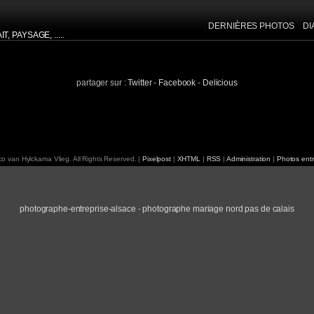
DERNIÈRES PHOTOS
D
, PAYSAGE, .....
INFORMATION EXIF
DESCRIPTION
partager sur :
Twitter
-
Facebook
-
Delicious
APPAREIL:
NIKON D4S
créée dans: mot-clé :
[Fa
FOCALE:
220 mm
OUVERTURE:
f 7.1
VITESSE:
1/500 sec
ISO:
200
o van Hylckama Vlieg. All Rights Reserved. |
Pixelpost
|
XHTML
|
RSS
|
Administration
|
Photos entr
photographe-entreprise-alsace
-
photographe mariage nord pas de calais