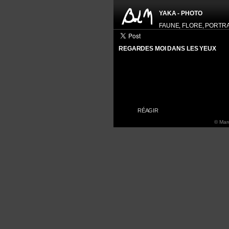
YAKA - PHOTO
FAUNE, FLORE, PORTRAIT
REGARDES MOI DANS LES YEUX
HISTOGRAM
RÉAGIR
© Marc