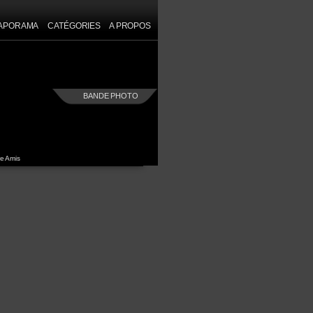
IAPORAMA
CATÉGORIES
A PROPOS
une]
BANDE PHOTO
e Amis