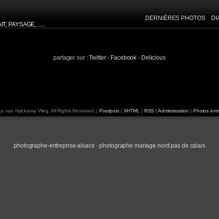
DERNIÈRES PHOTOS
D
, PAYSAGE, .....
INFORMATION EXIF
DESCRIPTION
partager sur :
Twitter
-
Facebook
-
Delicious
APPAREIL:
NIKON D300
créée dans: mot-clé :
[Fa
FOCALE:
180 mm
OUVERTURE:
f 8
VITESSE:
1/250 sec
ISO:
200
o van Hylckama Vlieg. All Rights Reserved. |
Pixelpost
|
XHTML
|
RSS
|
Administration
|
Photos entr
photographe-entreprise-alsace
-
photographe mariage nord pas de calais