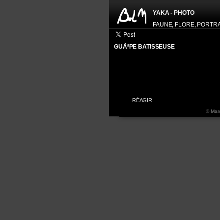
YAKA - PHOTO
FAUNE, FLORE, PORTRAIT
GUÃªPE BATISSEUSE
HISTOGRAM
RÉAGIR
© Marc