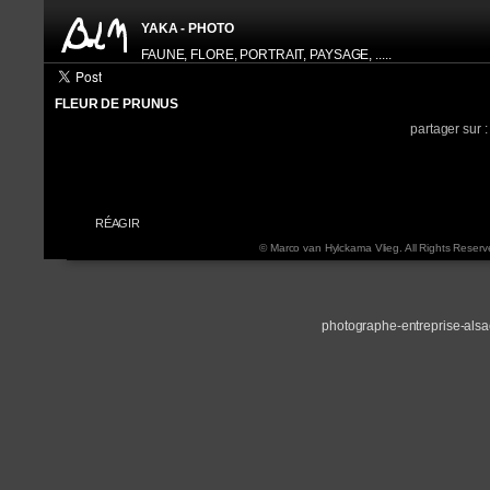
YAKA - PHOTO
FAUNE, FLORE, PORTRAIT, PAYSAGE, .....
FLEUR DE PRUNUS
HISTOGRAM
INFORMATION EXIF
partager sur 
APPAREIL:
N
FOCALE:
6
OUVERTURE:
f 
VITESSE:
1
ISO:
2
RÉAGIR
© Marco van Hylckama Vlieg. All Rights Reserv
photographe-entreprise-als