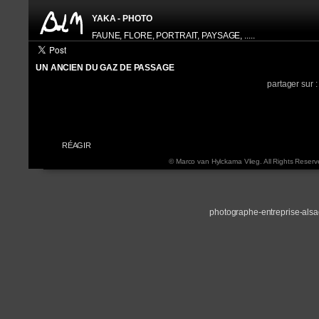
YAKA - PHOTO
FAUNE, FLORE, PORTRAIT, PAYSAGE, .....
UN ANCIEN DU GAZ DE PASSAGE
HISTOGRAM
INFORMATION EXIF
partager sur 
APPAREIL:
N
FOCALE:
7
OUVERTURE:
f 
VITESSE:
1/
ISO:
2
RÉAGIR
© Marco van Hylckama Vlieg. All Rights Reserv
photographe-entreprise-als