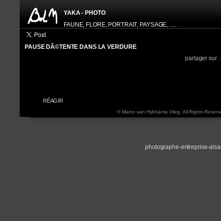
YAKA - PHOTO
FAUNE, FLORE, PORTRAIT, PAYSAGE, .....
PAUSE DÃ©TENTE DANS LA VERDURE
HISTOGRAM
INFORMATION EXIF
partager sur 
APPAREIL:
N
FOCALE:
1
OUVERTURE:
f 
VITESSE:
1
ISO:
2
RÉAGIR
© Marco van Hylckama Vlieg. All Rights Reserv
photographe-entreprise-als